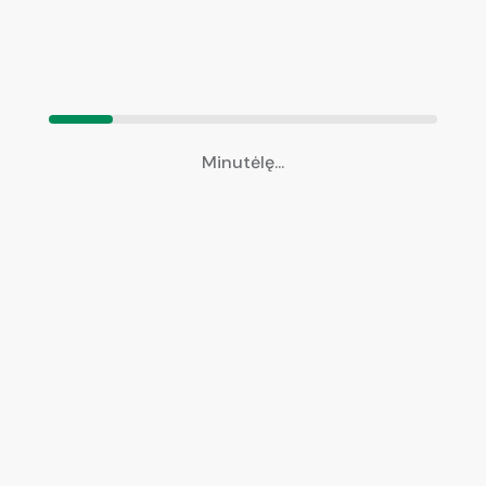
Nuotraukos (neprivaloma)
Minutėlę...
Nuotraukos (neprivaloma)
Vilkite ir nuleiskite čia failus arba spustelėkite, kad
pasirinktumėte
Telefono numeris
*